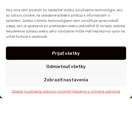
Aby sme vám poskytli čo najlepšie služby, používame technológie, ako
sú súbory cookie, na ukladanie a/alebo prístup k informáciám o
zariadení. Súhlas s týmito technológiami nám umožňuje spracovávať
údaje, ako je správanie pri prehliadaní alebo jedinečné ID na tejto stránke.
Neudelenie súhlasu alebo jeho odvolanie môže mať nepriaznivý vplyv na
určité funkcie a vlastnosti.
Prijať všetky
Odmietnuť všetky
Zobraziť nastavenia
Zásady používania súborov cookie
Vyhlásenie o ochrane súkromia
DELENIE MATERIÁLU
Kolmé a úkosové rezanie až do 50°