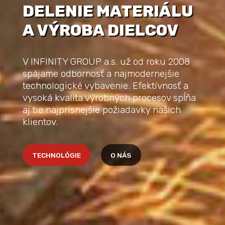
DELENIE MATERIÁLU
A VÝROBA DIELCOV
V INFINITY GROUP a.s. už od roku 2008
spájame odbornosť a najmodernejšie
technologické vybavenie. Efektívnosť a
vysoká kvalita výrobných procesov spĺňa
aj tie najprísnejšie požiadavky našich
klientov.
TECHNOLÓGIE
O NÁS