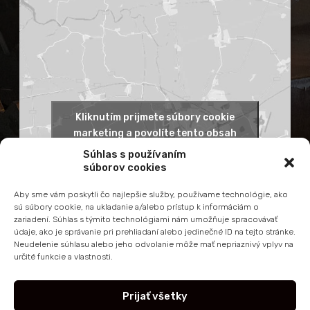
Kliknutím prijmete súbory cookie
marketing a povolíte tento obsah
Súhlas s používaním
súborov cookies
Aby sme vám poskytli čo najlepšie služby, používame technológie, ako
sú súbory cookie, na ukladanie a/alebo prístup k informáciám o
zariadení. Súhlas s týmito technológiami nám umožňuje spracovávať
údaje, ako je správanie pri prehliadaní alebo jedinečné ID na tejto stránke.
Neudelenie súhlasu alebo jeho odvolanie môže mať nepriaznivý vplyv na
určité funkcie a vlastnosti.
Prijať všetky
Copyright (c) 2023 2026,
INFINITY GROUP a.s.
, Všetky