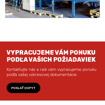
VYPRACUJEME VÁM PONUKU
PODĽA VAŠICH POŽIADAVIEK
Kontaktujte nás a radi vám vypracujeme ponuku
podľa vašej výkresovej dokumentácie.
POSLAŤ DOPYT