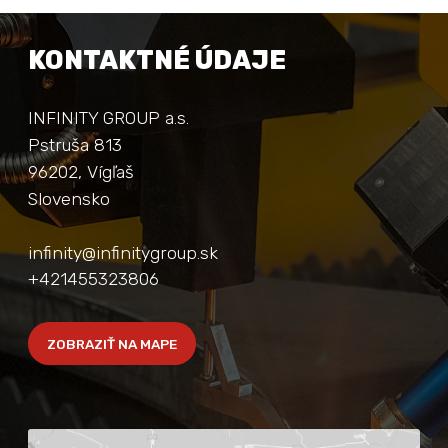
KONTAKTNÉ ÚDAJE
INFINITY GROUP a.s.
Pstruša 813
96202, Vígľaš
Slovensko
infinity@infinitygroup.sk
+421455323806
ZOBRAZIŤ NA MAPE