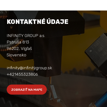
KONTAKTNÉ ÚDAJE
INFINITY GROUP a.s.
Pstruša 813
96202, Vígľaš
Slovensko
infinity@infinitygroup.sk
+421455323806
ZOBRAZIŤ NA MAPE