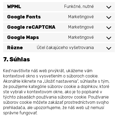
WPML
Funkčné, nutné
Consent
to
Google Fonts
Marketingové
Consent
service
to
wpml
Google reCAPTCHA
Marketingové
Consent
service
to
google-
Google Maps
Marketingové
Consent
service
fonts
to
google-
Rôzne
Účel čakajúceho vyšetrovania
Consent
service
recaptcha
to
google-
7. Súhlas
service
maps
rôzne
Keď navštívite náš web prvýkrát, ukážeme vám
kontextové okno s vysvetlením o súboroch cookie.
Akonáhle kliknete na „Uložiť nastavenia“, súhlasíte s tým,
že použijeme kategórie súborov cookie a doplnkov, ktoré
ste vybrali v kontextovom okne, ako je to popísané v
týchto zásadách používania súborov cookie. Používanie
súborov cookie môžete zakázať prostredníctvom svojho
prehliadača, ale upozorňujeme, že náš web už nemusí
správne fungovať.