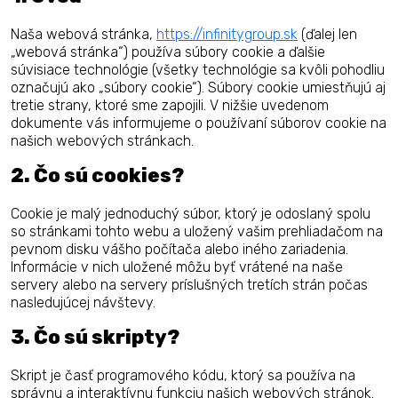
Naša webová stránka,
https://infinitygroup.sk
(ďalej len
„webová stránka“) používa súbory cookie a ďalšie
súvisiace technológie (všetky technológie sa kvôli pohodliu
označujú ako „súbory cookie“). Súbory cookie umiestňujú aj
tretie strany, ktoré sme zapojili. V nižšie uvedenom
dokumente vás informujeme o používaní súborov cookie na
našich webových stránkach.
2. Čo sú cookies?
Cookie je malý jednoduchý súbor, ktorý je odoslaný spolu
so stránkami tohto webu a uložený vašim prehliadačom na
pevnom disku vášho počítača alebo iného zariadenia.
Informácie v nich uložené môžu byť vrátené na naše
servery alebo na servery príslušných tretích strán počas
nasledujúcej návštevy.
3. Čo sú skripty?
Skript je časť programového kódu, ktorý sa používa na
správnu a interaktívnu funkciu našich webových stránok.