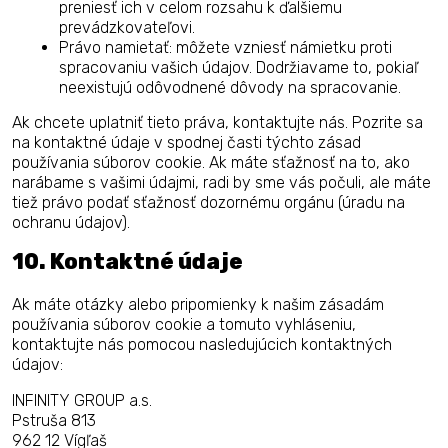
preniesť ich v celom rozsahu k ďalšiemu
prevádzkovateľovi.
Právo namietať: môžete vzniesť námietku proti
spracovaniu vašich údajov. Dodržiavame to, pokiaľ
neexistujú odôvodnené dôvody na spracovanie.
Ak chcete uplatniť tieto práva, kontaktujte nás. Pozrite sa
na kontaktné údaje v spodnej časti týchto zásad
používania súborov cookie. Ak máte sťažnosť na to, ako
narábame s vašimi údajmi, radi by sme vás počuli, ale máte
tiež právo podať sťažnosť dozornému orgánu (úradu na
ochranu údajov).
10. Kontaktné údaje
Ak máte otázky alebo pripomienky k našim zásadám
používania súborov cookie a tomuto vyhláseniu,
kontaktujte nás pomocou nasledujúcich kontaktných
údajov:
INFINITY GROUP a.s.
Pstruša 813
962 12 Vígľaš