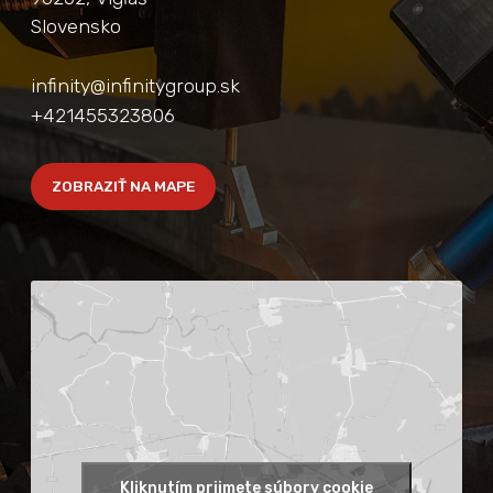
Slovensko
infinity@infinitygroup.sk
+421455323806
ZOBRAZIŤ NA MAPE
Kliknutím prijmete súbory cookie