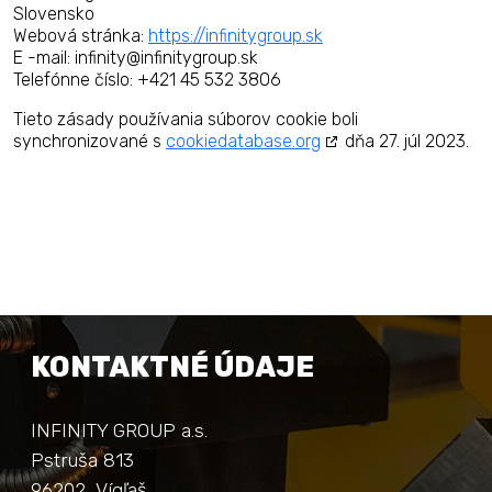
Slovensko
Webová stránka:
https://infinitygroup.sk
E -mail:
ks.puorgytinifni@ytinifni
Telefónne číslo: +421 45 532 3806
Tieto zásady používania súborov cookie boli
synchronizované s
cookiedatabase.org
dňa 27. júl 2023.
KONTAKTNÉ ÚDAJE
INFINITY GROUP a.s.
Pstruša 813
96202, Vígľaš