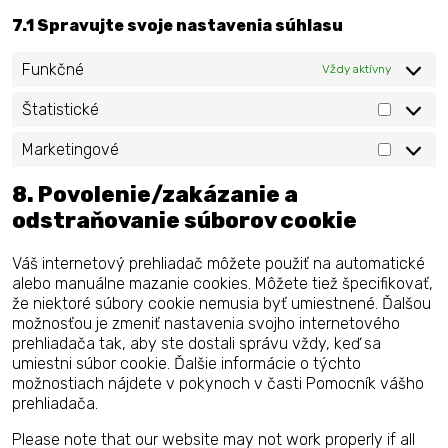
7.1 Spravujte svoje nastavenia súhlasu
Funkčné
Vždy aktívny
Štatistické
Štatisti
Marketingové
Marketi
8. Povolenie/zakázanie a
odstraňovanie súborov cookie
Váš internetový prehliadač môžete použiť na automatické
alebo manuálne mazanie cookies. Môžete tiež špecifikovať,
že niektoré súbory cookie nemusia byť umiestnené. Ďalšou
možnosťou je zmeniť nastavenia svojho internetového
prehliadača tak, aby ste dostali správu vždy, keď sa
umiestni súbor cookie. Ďalšie informácie o týchto
možnostiach nájdete v pokynoch v časti Pomocník vášho
prehliadača.
Please note that our website may not work properly if all