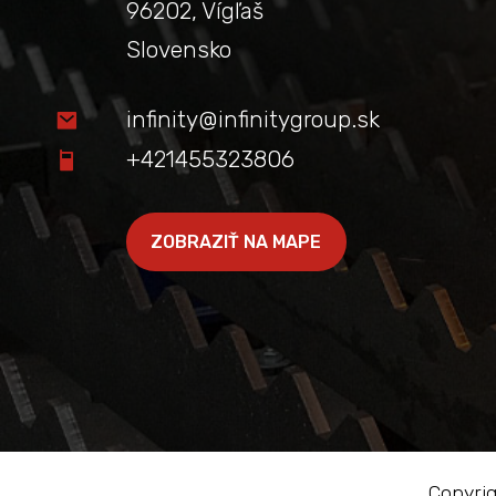
96202, Vígľaš
Slovensko
infinity@infinitygroup.sk
+421455323806
ZOBRAZIŤ NA MAPE
Copyrig