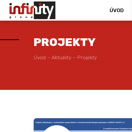
ÚVOD
PROJEKTY
Úvod
–
Aktuality
–
Projekty