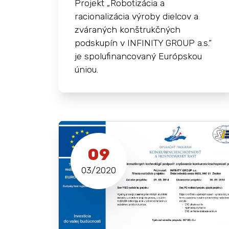
Projekt „Robotizácia a
racionalizácia výroby dielcov a
zváraných konštrukčných
podskupín v INFINITY GROUP a.s.“
je spolufinancovaný Európskou
úniou.
09
03/2020