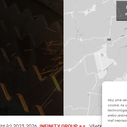
Aby sme vám
cookie, na u
technológia
alebo jedin
mať nepriazn
ht (c) 2023 2026,
INFINITY GROUP a.s.
, Všetky práva v