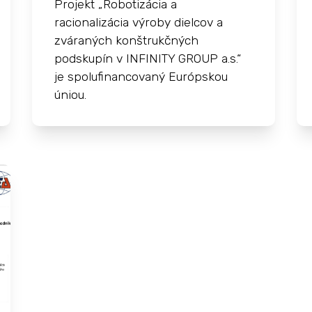
Projekt „Robotizácia a
racionalizácia výroby dielcov a
zváraných konštrukčných
podskupín v INFINITY GROUP a.s.“
je spolufinancovaný Európskou
úniou.