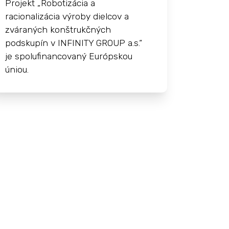
Projekt „Robotizácia a
racionalizácia výroby dielcov a
zváraných konštrukčných
podskupín v INFINITY GROUP a.s.“
je spolufinancovaný Európskou
úniou.